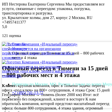
ИП Нестерова Екатерина Сергеевна
Мы предоставляем все
услуги, связанные с переездом: упаковка, погрузка,
транспортировка и разгрузка.
ул. Крылатские холмы, дом 27, корпус 2
Москва
,
RU
+74957411377
5,0
121
оценка
Главная
Новости
Офисный переезд в Тюмени за 15 дней – 800 рабочих
мест и 4 этажа
Офисный переезд в Тюмени за 15 дней
– 800 рабочих мест и 4 этажа
Переезды по Москве, МО, России, а также по всему Мир
Клиент:
крупная компания, офис в Тюмени Задача: переезд
офиса «под ключ» на 800+ сотрудников, 4 этажа Срок: 15 дней
+7 (495) 741-13-77
География: Москва → Тюмень (более 2000 км) Итог: всё
перевезено без повреждений, клиент в восторге К нам
обратилась компания, которой предстоял масштабный переезд
офиса: больше 800 сотрудников, 4 этажа здания, огромный