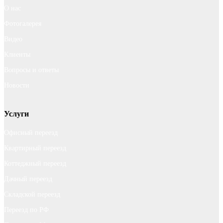
О нас
Фотогалерея
Видео
Клиенты
Вопросы и ответы
Новости
Услуги
Офисный переезд
Квартирный переезд
Коттеджный переезд
Дачный переезд
Складской переезд
Переезд по РФ