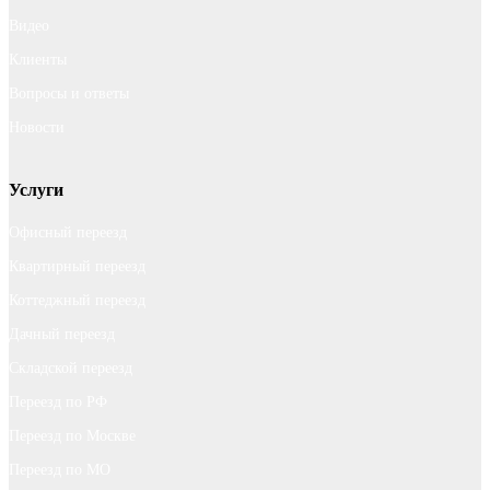
Видео
Клиенты
Вопросы и ответы
Новости
Услуги
Офисный переезд
Квартирный переезд
Коттеджный переезд
Дачный переезд
Складской переезд
Переезд по РФ
Переезд по Москве
Переезд по МО