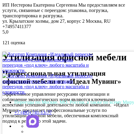
ИП Нестерова Екатерина Сергеевна
Мы предоставляем все
услуги, связанные с переездом: упаковка, погрузка,
транспортировка и разгрузка.
ул. Крылатские холмы, дом 27, корпус 2
Москва
,
RU
+74957411377
5,0
121
оценка
Утилизация офисной мебели
Профессиональная утилизация
офисной мебели от «Идеал Мувинг»
Эффективное управление ресурсами организации и
соблюдение экологических норм являются ключевыми
Переезды по Москве, МО, России, а также по всему Мир
аспектами успешной деятельности любой компании. «Идеал
Мувинг» предлагает профессиональные услуги по
+7 (495) 741-13-77
утилизации офисной мебели, обеспечивая комплексный
подход к решению этой задачи.