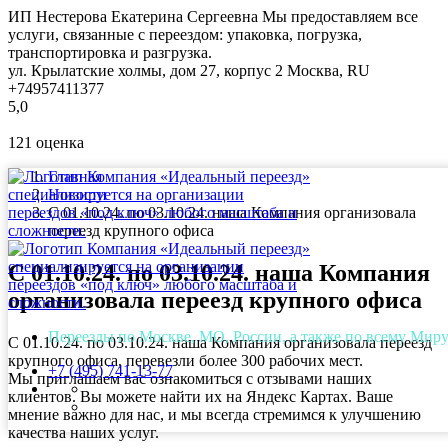
ИП Нестерова Екатерина Сергеевна
Мы предоставляем все
услуги, связанные с переездом: упаковка, погрузка,
транспортировка и разгрузка.
ул. Крылатские холмы, дом 27, корпус 2
Москва
,
RU
+74957411377
5,0
121
оценка
Главная
Новости
С 01.10.24. по 03.10.24. наша Компания организовала
переезд крупного офиса
С 01.10.24. по 03.10.24. наша Компания
организовала переезд крупного офиса
Переезды по Москве, МО, России, а также по всему Мир
С 01.10.24. по 03.10.24. наша Компания организовала переезд
крупного офиса, перевезли более 300 рабочих мест.
+7 (495) 741-13-77
Мы приглашаем вас ознакомиться с отзывами наших
клиентов. Вы можете найти их на Яндекс Картах. Ваше
мнение важно для нас, и мы всегда стремимся к улучшению
качества наших услуг.