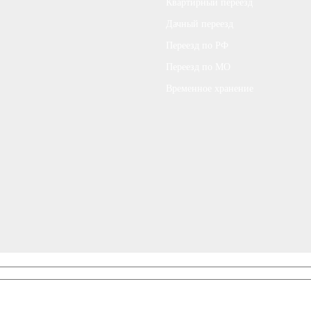
Квартирный переезд
Дачный переезд
Переезд по РФ
Переезд по МО
Временное хранение