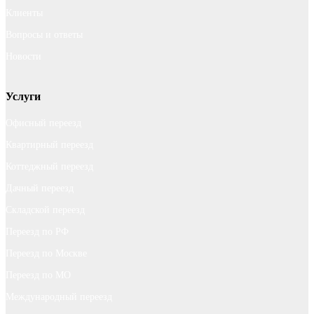
Клиенты
Вопросы и ответы
Новости
Услуги
Офисный переезд
Квартирный переезд
Коттеджный переезд
Дачный переезд
Складской переезд
Переезд по РФ
Переезд по Москве
Переезд по МО
Международный переезд