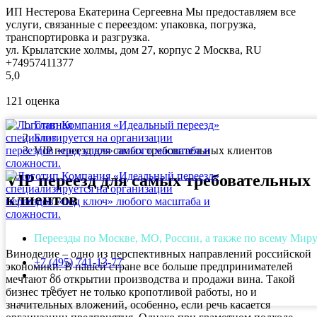
ИП Нестерова Екатерина Сергеевна
Мы предоставляем все
услуги, связанные с переездом: упаковка, погрузка,
транспортировка и разгрузка.
ул. Крылатские холмы, дом 27, корпус 2
Москва
,
RU
+74957411377
5,0
121
оценка
Главная
Блог
VIP переезд для самых требовательных клиентов
VIP переезд для самых требовательных
клиентов
Переезды по Москве, МО, России, а также по всему Мир
Виноделие – одно из перспективных направлений российской
+7 (495) 741-13-77
экономики. В нашей стране все больше предпринимателей
мечтают об открытии производства и продажи вина. Такой
бизнес требует не только кропотливой работы, но и
значительных вложений, особенно, если речь касается